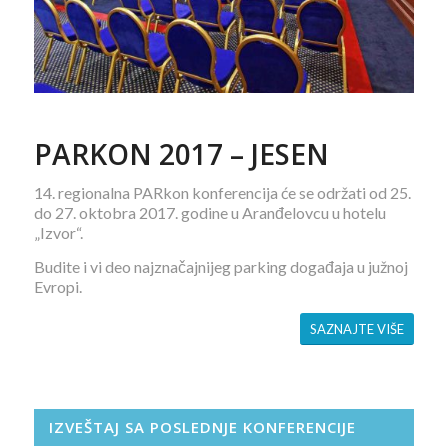
PARKON 2017 – JESEN
14. regionalna PARkon konferencija će se održati od 25.
do 27. oktobra 2017. godine u Aranđelovcu u hotelu
„Izvor“.
Budite i vi deo najznačajnijeg parking događaja u južnoj
Evropi.
SAZNAJTE VIŠE
IZVEŠTAJ SA POSLEDNJE KONFERENCIJE