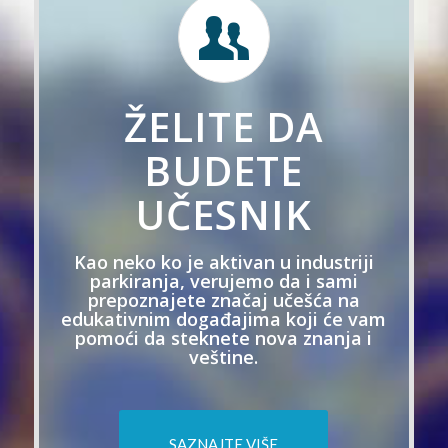
ŽELITE DA
BUDETE
UČESNIK
Kao neko ko je aktivan u industriji
parkiranja, verujemo da i sami
prepoznajete značaj učešća na
edukativnim događajima koji će vam
pomoći da steknete nova znanja i
veštine.
SAZNAJTE VIŠE