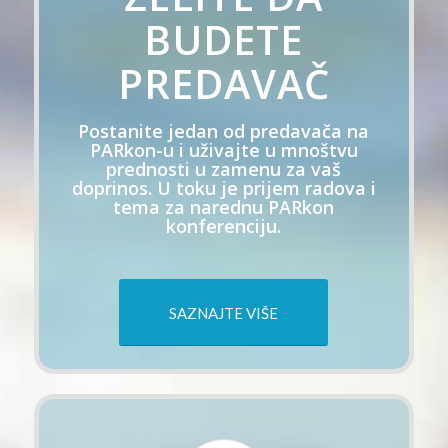
BUDETE
PREDAVAČ
Postanite jedan od predavača na
PARkon-u i uživajte u mnoštvu
prednosti u zamenu za vaš
doprinos. U toku je prijem radova i
tema za narednu PARkon
konferenciju.
SAZNAJTE VIŠE