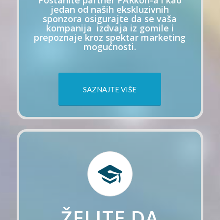
Postanite partner PARkon-a i kao
jedan od naših ekskluzivnih
sponzora osigurajte da se vaša
kompanija izdvaja iz gomile i
prepoznaje kroz spektar marketing
mogućnosti.
SAZNAJTE VIŠE
ŽELITE DA