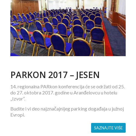
PARKON 2017 – JESEN
14. regionalna PARkon konferencija će se održati od 25.
do 27. oktobra 2017. godine u Aranđelovcu u hotelu
„Izvor“.
Budite i vi deo najznačajnijeg parking događaja u južnoj
Evropi.
SAZNAJTE VIŠE