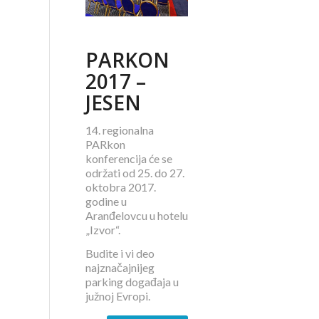
PARKON
2017 –
JESEN
14. regionalna
PARkon
konferencija će se
održati od 25. do 27.
oktobra 2017.
godine u
Aranđelovcu u hotelu
„Izvor“.
Budite i vi deo
najznačajnijeg
parking događaja u
južnoj Evropi.