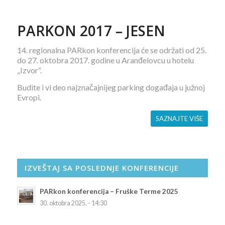
PARKON 2017 – JESEN
14. regionalna PARkon konferencija će se održati od 25.
do 27. oktobra 2017. godine u Aranđelovcu u hotelu
„Izvor“.
Budite i vi deo najznačajnijeg parking događaja u južnoj
Evropi.
SAZNAJTE VIŠE
IZVEŠTAJ SA POSLEDNJE KONFERENCIJE
PARkon konferencija – Fruške Terme 2025
30. oktobra 2025. - 14:30