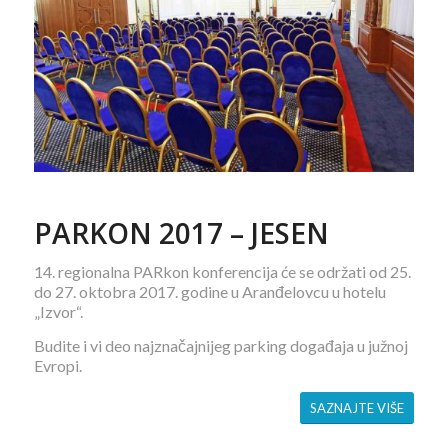
PARKON 2017 – JESEN
14. regionalna PARkon konferencija će se održati od 25.
do 27. oktobra 2017. godine u Aranđelovcu u hotelu
„Izvor“.
Budite i vi deo najznačajnijeg parking događaja u južnoj
Evropi.
SAZNAJTE VIŠE