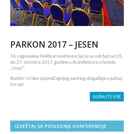
PARKON 2017 – JESEN
14. regionalna PARkon konferencija će se održati od 25.
do 27. oktobra 2017. godine u Aranđelovcu u hotelu
„Izvor“.
Budite i vi deo najznačajnijeg parking događaja u južnoj
Evropi.
SAZNAJTE VIŠE
IZVEŠTAJ SA POSLEDNJE KONFERENCIJE