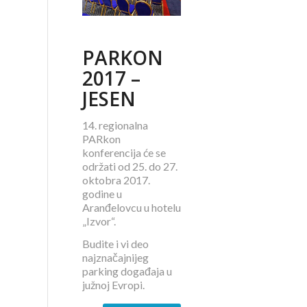
PARKON
2017 –
JESEN
14. regionalna
PARkon
konferencija će se
održati od 25. do 27.
oktobra 2017.
godine u
Aranđelovcu u hotelu
„Izvor“.
Budite i vi deo
najznačajnijeg
parking događaja u
južnoj Evropi.