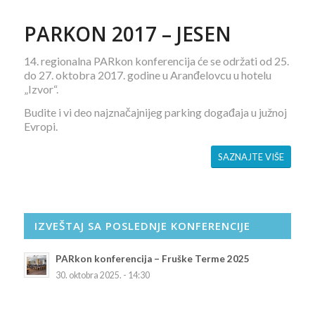
PARKON 2017 – JESEN
14. regionalna PARkon konferencija će se održati od 25.
do 27. oktobra 2017. godine u Aranđelovcu u hotelu
„Izvor“.
Budite i vi deo najznačajnijeg parking događaja u južnoj
Evropi.
SAZNAJTE VIŠE
IZVEŠTAJ SA POSLEDNJE KONFERENCIJE
PARkon konferencija – Fruške Terme 2025
30. oktobra 2025. - 14:30