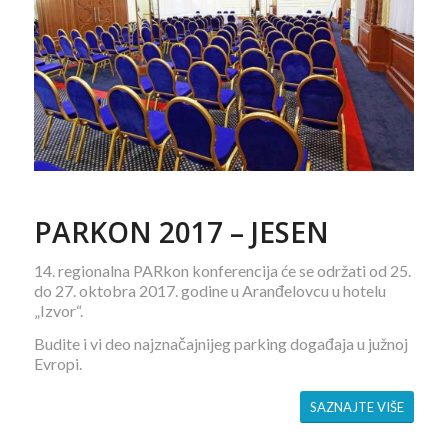
PARKON 2017 – JESEN
14. regionalna PARkon konferencija će se održati od 25.
do 27. oktobra 2017. godine u Aranđelovcu u hotelu
„Izvor“.
Budite i vi deo najznačajnijeg parking događaja u južnoj
Evropi.
SAZNAJTE VIŠE