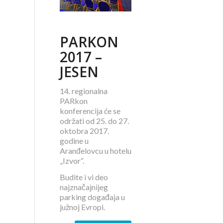
PARKON
2017 –
JESEN
14. regionalna
PARkon
konferencija će se
održati od 25. do 27.
oktobra 2017.
godine u
Aranđelovcu u hotelu
„Izvor“.
Budite i vi deo
najznačajnijeg
parking događaja u
južnoj Evropi.