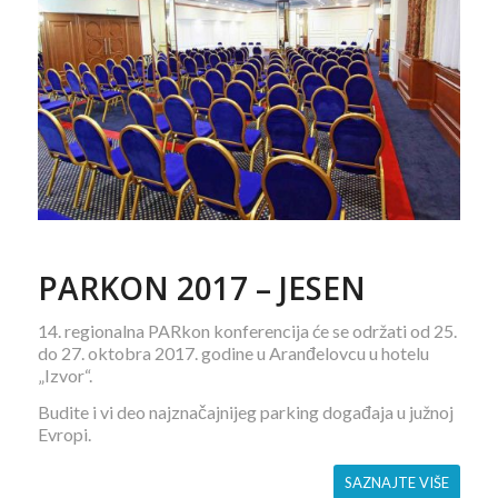
PARKON 2017 – JESEN
14. regionalna PARkon konferencija će se održati od 25.
do 27. oktobra 2017. godine u Aranđelovcu u hotelu
„Izvor“.
Budite i vi deo najznačajnijeg parking događaja u južnoj
Evropi.
SAZNAJTE VIŠE