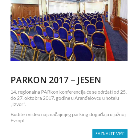
PARKON 2017 – JESEN
14. regionalna PARkon konferencija će se održati od 25.
do 27. oktobra 2017. godine u Aranđelovcu u hotelu
„Izvor“.
Budite i vi deo najznačajnijeg parking događaja u južnoj
Evropi.
SAZNAJTE VIŠE