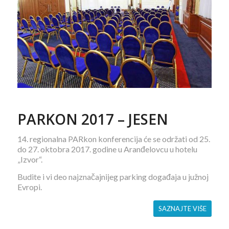
PARKON 2017 – JESEN
14. regionalna PARkon konferencija će se održati od 25.
do 27. oktobra 2017. godine u Aranđelovcu u hotelu
„Izvor“.
Budite i vi deo najznačajnijeg parking događaja u južnoj
Evropi.
SAZNAJTE VIŠE