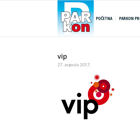
POČETNA
PARKON PR
vip
27. avgusta 2017.