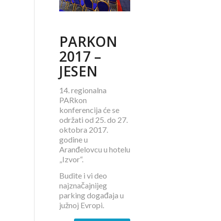
PARKON
2017 –
JESEN
14. regionalna
PARkon
konferencija će se
održati od 25. do 27.
oktobra 2017.
godine u
Aranđelovcu u hotelu
„Izvor“.
Budite i vi deo
najznačajnijeg
parking događaja u
južnoj Evropi.