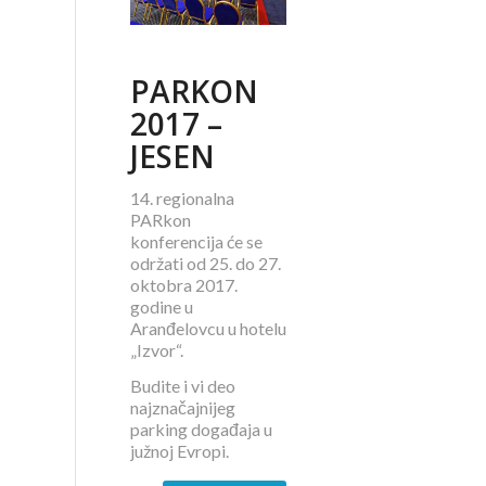
PARKON
2017 –
JESEN
14. regionalna
PARkon
konferencija će se
održati od 25. do 27.
oktobra 2017.
godine u
Aranđelovcu u hotelu
„Izvor“.
Budite i vi deo
najznačajnijeg
parking događaja u
južnoj Evropi.