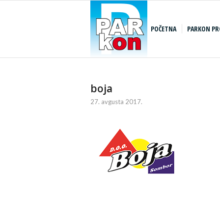
POČETNA
PARKON PR
boja
27. avgusta 2017.