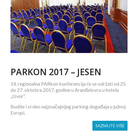
PARKON 2017 – JESEN
14. regionalna PARkon konferencija će se održati od 25.
do 27. oktobra 2017. godine u Aranđelovcu u hotelu
„Izvor“.
Budite i vi deo najznačajnijeg parking događaja u južnoj
Evropi.
SAZNAJTE VIŠE